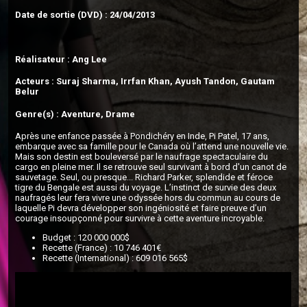
Date de sortie (DVD) : 24/04/2013
Réalisateur : Ang Lee
Acteurs : Suraj Sharma, Irrfan Khan, Ayush Tandon, Gautam
Belur
Genre(s) : Aventure, Drame
Après une enfance passée à Pondichéry en Inde, Pi Patel, 17 ans,
embarque avec sa famille pour le Canada où l’attend une nouvelle vie.
Mais son destin est bouleversé par le naufrage spectaculaire du
cargo en pleine mer. Il se retrouve seul survivant à bord d'un canot de
sauvetage. Seul, ou presque... Richard Parker, splendide et féroce
tigre du Bengale est aussi du voyage. L’instinct de survie des deux
naufragés leur fera vivre une odyssée hors du commun au cours de
laquelle Pi devra développer son ingéniosité et faire preuve d’un
courage insoupçonné pour survivre à cette aventure incroyable.
Budget : 120 000 000$
Recette (France) : 10 746 401€
Recette (International) : 609 016 565$