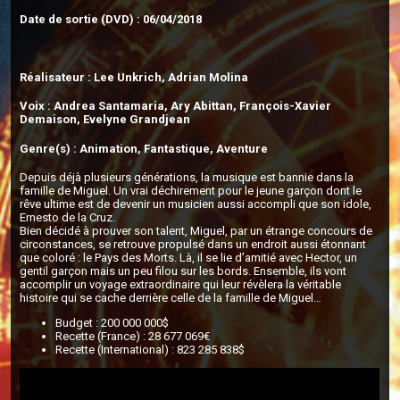
Date de sortie (DVD) : 06/04/2018
Réalisateur : Lee Unkrich, Adrian Molina
Voix : Andrea Santamaria, Ary Abittan, François-Xavier
Demaison, Evelyne Grandjean
Genre(s) : Animation, Fantastique, Aventure
Depuis déjà plusieurs générations, la musique est bannie dans la
famille de Miguel. Un vrai déchirement pour le jeune garçon dont le
rêve ultime est de devenir un musicien aussi accompli que son idole,
Ernesto de la Cruz.
Bien décidé à prouver son talent, Miguel, par un étrange concours de
circonstances, se retrouve propulsé dans un endroit aussi étonnant
que coloré : le Pays des Morts. Là, il se lie d’amitié avec Hector, un
gentil garçon mais un peu filou sur les bords. Ensemble, ils vont
accomplir un voyage extraordinaire qui leur révèlera la véritable
histoire qui se cache derrière celle de la famille de Miguel…
Budget : 200 000 000$
Recette (France) : 28 677 069€
Recette (International) : 823 285 838$