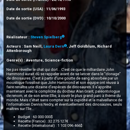
Date de sortie (USA) : 11/06/1993
Date de sortie (DVD) : 10/10/2000
Réalisateur :
Steven Spielberg
Acteurs : Sam Neill,
Laura Dern
,
Jeff Goldblum, Richard
Attenborough
Genre(s) : Aventure, Science-fiction
Ne pas réveiller le chat qui dort... C'est ce que le milliardaire John
Hammond aurait dû se rappeler avant de se lancer dans le "clonage"
de dinosaures. C'est à partir d'une goutte de sang absorbée par un
moustique fossilisé que John Hammond et son équipe ont réussi à
faire renaître une dizaine d'espèces de dinosaures. Il s'apprête
maintenant avec la complicité du docteur Alan Grant, paléontologue
de renom, et de son amie Ellie, à ouvrir le plus grand parc à thème du
monde. Mais c'était sans compter sur la cupidité et la malveillance de
l'informaticien Dennis Nedry, et éventuellement des dinosaures, seuls
maîtres sur l'île...
Budget : 63 000 000$
Recette (France) : 32 275 127€
Recette (International) : 1 103 096 466$