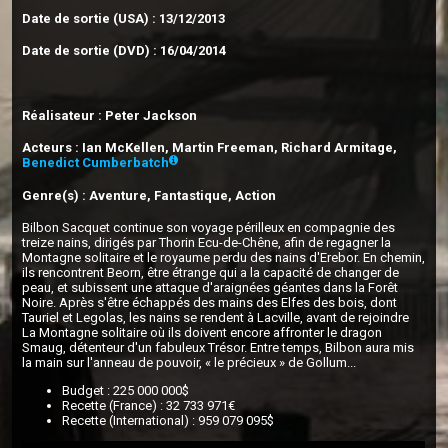
Date de sortie (USA) : 13/12/2013
Date de sortie (DVD) : 16/04/2014
Réalisateur : Peter Jackson
Acteurs : Ian McKellen, Martin Freeman, Richard Armitage,
Benedict Cumberbatch
Genre(s) : Aventure, Fantastique, Action
Bilbon Sacquet continue son voyage périlleux en compagnie des
treize nains, dirigés par Thorin Ecu-de-Chêne, afin de regagner la
Montagne solitaire et le royaume perdu des nains d'Erebor. En chemin,
ils rencontrent Beorn, être étrange qui a la capacité de changer de
peau, et subissent une attaque d'araignées géantes dans la Forêt
Noire. Après s'être échappés des mains des Elfes des bois, dont
Tauriel et Legolas, les nains se rendent à Lacville, avant de rejoindre
La Montagne solitaire où ils doivent encore affronter le dragon
Smaug, détenteur d'un fabuleux Trésor. Entre temps, Bilbon aura mis
la main sur l'anneau de pouvoir, « le précieux » de Gollum...
Budget : 225 000 000$
Recette (France) : 32 733 971€
Recette (International) : 959 079 095$