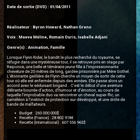
Date de sortie (DVD) : 01/04/2011
Réalisateur : Byron Howard, Nathan Greno
Voix : Maeva Méline, Romain Duris, Isabelle Adjani
Genre(s) : Animation, Famille
Lorsque Flynn Rider, le bandit le plus recherché du royaume, se
réfugie dans une mystérieuse tour, il se retrouve pris en otage par
Raiponce, une belle et téméraire jeune fille à l’impressionnante
chevelure de 20 mètres de long, gardée prisonnière par Mère Gothel.
L’étonnante geôlière de Flynn cherche un moyen de sortir de cette
tour où elle est enfermée depuis des années. Elle passe alors un
accord avec le séduisant brigand... C’est le début d’une aventure
délirante bourrée d’action, d’humour et d'émotion, au cours de
laquelle l’improbable duo va rencontrer un cheval super-flic, un
caméléon à l’instinct de protection sur-développé, et une drôle de
bande de malfaiteurs.
Budget : 260 000 000$
Recette (France) : 28 802 918€
Recette (International) : 607 556 963$