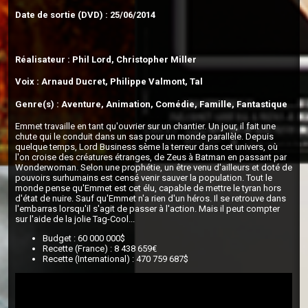
Date de sortie (DVD) : 25/06/2014
Réalisateur : Phil Lord, Christopher Miller
Voix : Arnaud Ducret, Philippe Valmont, Tal
Genre(s) : Aventure, Animation, Comédie, Famille, Fantastique
Emmet travaille en tant qu'ouvrier sur un chantier. Un jour, il fait une
chute qui le conduit dans un sas pour un monde parallèle. Depuis
quelque temps, Lord Business sème la terreur dans cet univers, où
l'on croise des créatures étranges, de Zeus à Batman en passant par
Wonderwoman. Selon une prophétie, un être venu d'ailleurs et doté de
pouvoirs surhumains est censé venir sauver la population. Tout le
monde pense qu'Emmet est cet élu, capable de mettre le tyran hors
d'état de nuire. Sauf qu'Emmet n'a rien d'un héros. Il se retrouve dans
l'embarras lorsqu'il s'agit de passer à l'action. Mais il peut compter
sur l'aide de la jolie Tag-Cool...
Budget : 60 000 000$
Recette (France) : 8 438 659€
Recette (International) : 470 759 687$