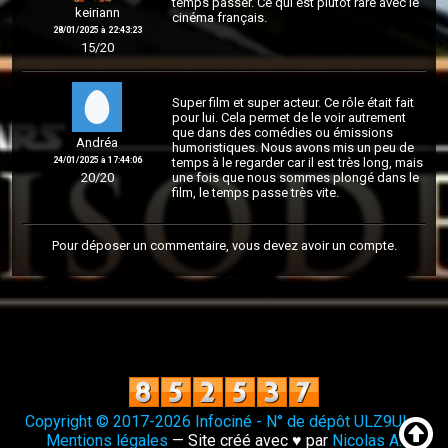
temps passer. Ce qui est plutôt rare avec le
keiriann
cinéma français.
28/01/2025 à 22:43:23
15/20
Super film et super acteur. Ce rôle était fait
pour lui. Cela permet de le voir autrement
que dans des comédies ou émissions
Andréa
humoristiques. Nous avons mis un peu de
24/01/2025 à 17:44:06
temps à le regarder car il est très long, mais
20/20
une fois que nous sommes plongé dans le
film, le temps passe très vite.
Pour déposer un commentaire, vous devez avoir un compte.
Copyright © 2017-2026 Infociné - N° de dépôt ULZ9UI
—
Mentions légales
— Site créé avec ♥ par
Nicolas A.